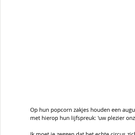
Op hun popcorn zakjes houden een august
met hierop hun lijfspreuk: 'uw plezier onze
Ik moet je zeggen dat het echte circus zic