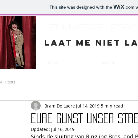
This site was designed with the
.com
w
Het Immaterieel erfg
Laat me niet l
BLOG
ABOUT
All Posts
Bram De Laere
Jul 14, 2019
5 min read
EURE GUNST UNSER STR
Updated:
Jul 16, 2019
Sinds de sluiting van Ringling Bros. and B